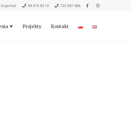
k Dojechać
94 318 93 10
733 067 066
nia ⮟
Projekty
Kontakt