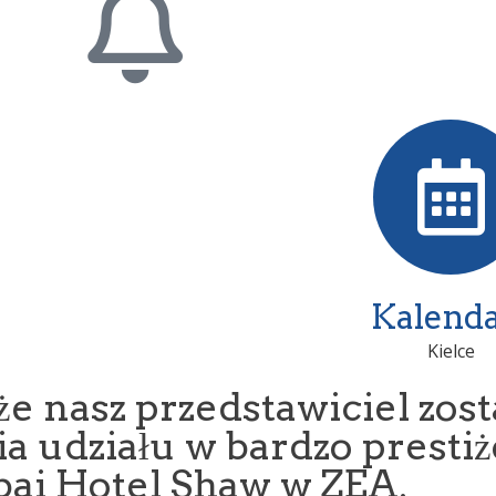
Kalenda
Kielce
 nasz przedstawiciel zost
ia udziału w bardzo prest
bai Hotel Shaw w ZEA.