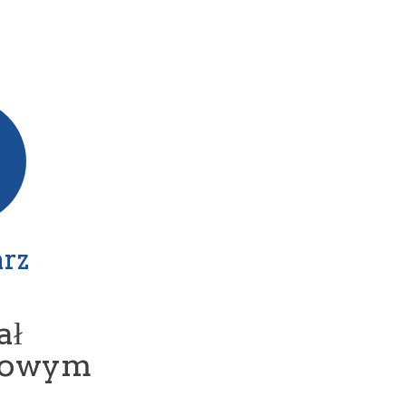
rz
ał
iżowym